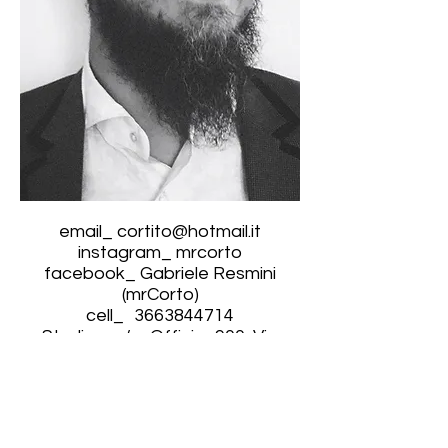
email_
cortito@hotmail.it
instagram_ mrcorto
facebook_ Gabriele Resmini
(mrCorto)
cell_
3663844714
Studio_ c / o Officina900, Via
Alessandria 7, Albisola
Superior
(SV)